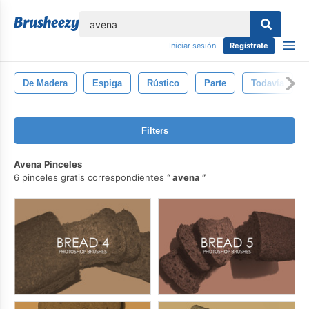
lose
Iniciar sesión
Regístrate
De Madera
Espiga
Rústico
Parte
Todavía
Filters
Avena Pinceles
6 pinceles gratis correspondientes
avena