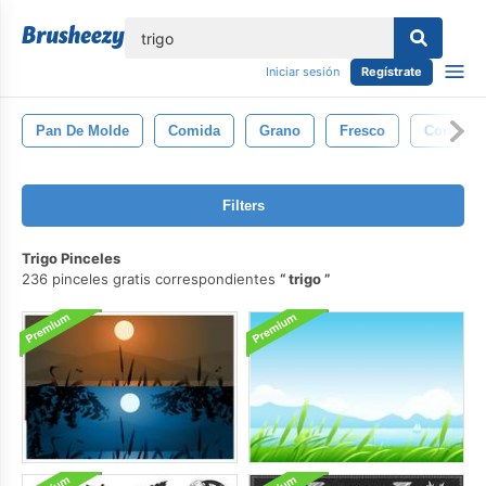
lose
Iniciar sesión
Regístrate
Pan De Molde
Comida
Grano
Fresco
Corteza
Filters
Trigo Pinceles
236 pinceles gratis correspondientes
trigo