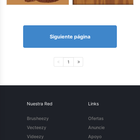
Siguiente página
1
Nuestra Red
Links
Brusheezy
Ofertas
Vecteezy
Anuncie
Videezy
Apoyo