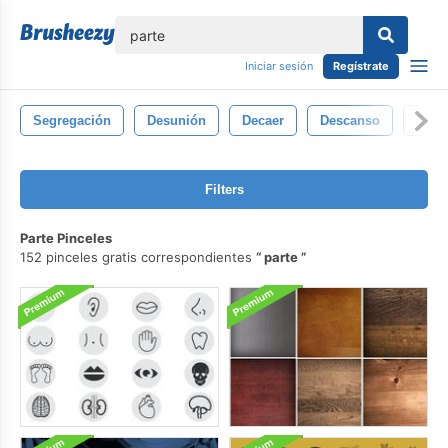
lose
Iniciar sesión
Regístrate
Segregación
Desunión
Decaer
Descanso
Desi
Filters
Parte Pinceles
152 pinceles gratis correspondientes
parte