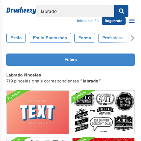
lose
Iniciar sesión
Regístrate
Estilo
Estilo Photoshop
Forma
Profesional
Ro
Filters
Labrado Pinceles
719 pinceles gratis correspondientes
labrado