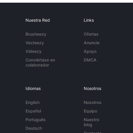
Nuestra Red
Links
Brusheezy
Ofertas
Vecteezy
Anuncie
Videezy
Apoyo
Conviértase en
DMCA
colaborador
Idiomas
Nosotros
English
Nosotros
Español
Equipo
Português
Nuestro
blog
Deutsch