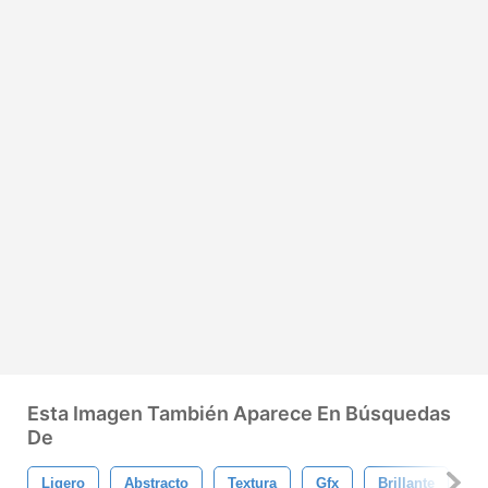
Esta Imagen También Aparece En Búsquedas
De
Ligero
Abstracto
Textura
Gfx
Brillante
F