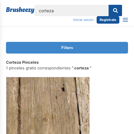
lose
Iniciar sesión
Regístrate
Filters
Corteza Pinceles
1 pinceles gratis correspondientes
corteza