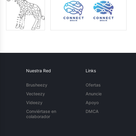
Nuestra Red
Links
Brusheezy
Ofertas
Vecteezy
Anuncie
Videezy
Apoyo
Conviértase en
DMCA
colaborador