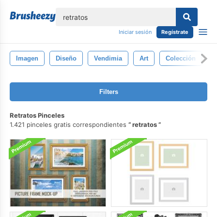
lose
Iniciar sesión
Regístrate
Imagen
Diseño
Vendimia
Art
Colección
R
Filters
Retratos Pinceles
1.421 pinceles gratis correspondientes
retratos