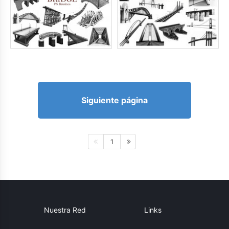
Siguiente página
1
Nuestra Red
Links