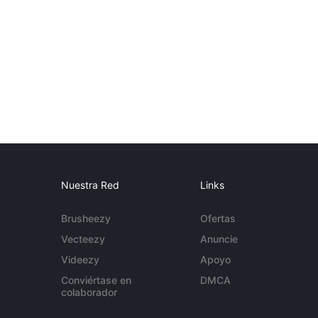
Nuestra Red
Links
Brusheezy
Ofertas
Vecteezy
Anuncie
Videezy
Apoyo
Conviértase en
DMCA
colaborador