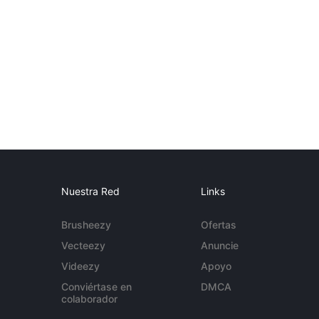
Nuestra Red
Links
Brusheezy
Ofertas
Vecteezy
Anuncie
Videezy
Apoyo
Conviértase en
DMCA
colaborador