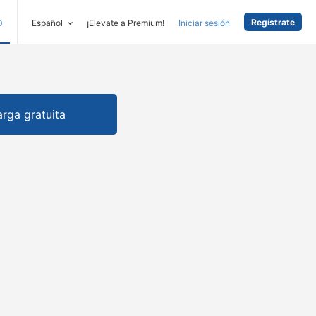
Regístrate
D
Español
¡Elevate a Premium!
Iniciar sesión
rga gratuita