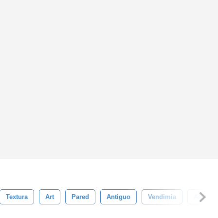
Textura
Art
Pared
Antiguo
Vendimia
Aislado