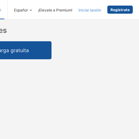
Regístrate
D
Español
¡Elevate a Premium!
Iniciar sesión
es
rga gratuita