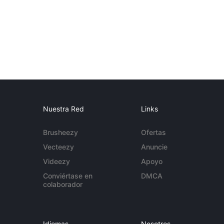
Nuestra Red
Links
Brusheezy
Ofertas
Vecteezy
Anuncie
Videezy
Apoyo
Conviértase en
DMCA
colaborador
Idiomas
Nosotros