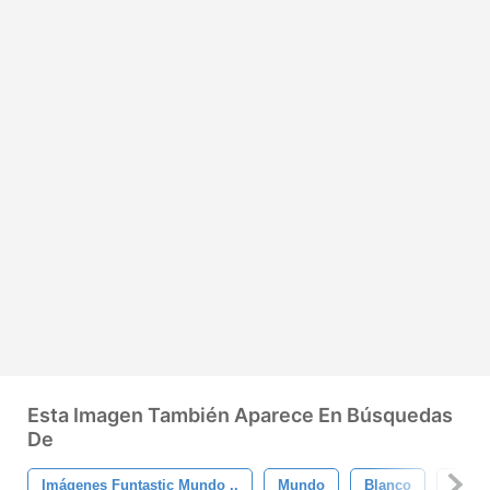
Esta Imagen También Aparece En Búsquedas
De
Imágenes Funtastic Mundo ..
Mundo
Blanco
Ilustr