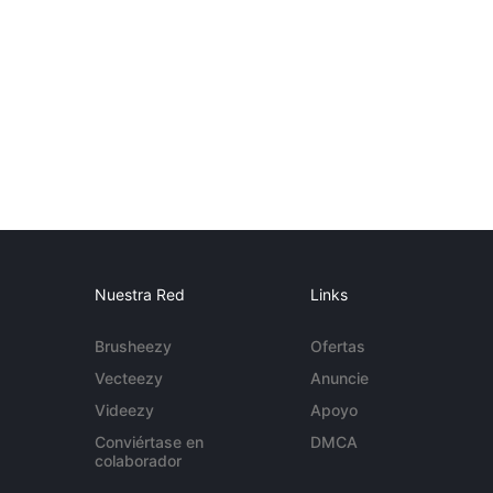
Nuestra Red
Links
Brusheezy
Ofertas
Vecteezy
Anuncie
Videezy
Apoyo
Conviértase en
DMCA
colaborador