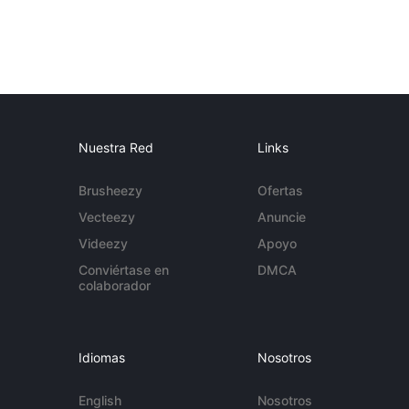
Nuestra Red
Links
Brusheezy
Ofertas
Vecteezy
Anuncie
Videezy
Apoyo
Conviértase en
DMCA
colaborador
Idiomas
Nosotros
English
Nosotros