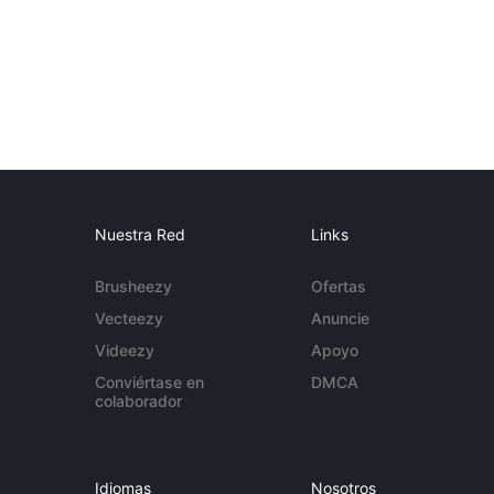
Nuestra Red
Links
Brusheezy
Ofertas
Vecteezy
Anuncie
Videezy
Apoyo
Conviértase en
DMCA
colaborador
Idiomas
Nosotros