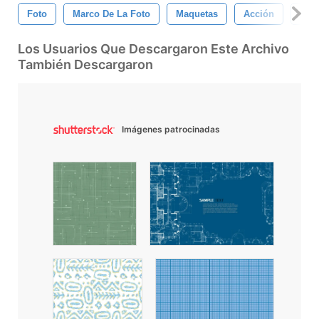
Foto
Marco De La Foto
Maquetas
Acción
Aña
Los Usuarios Que Descargaron Este Archivo
También Descargaron
Imágenes patrocinadas