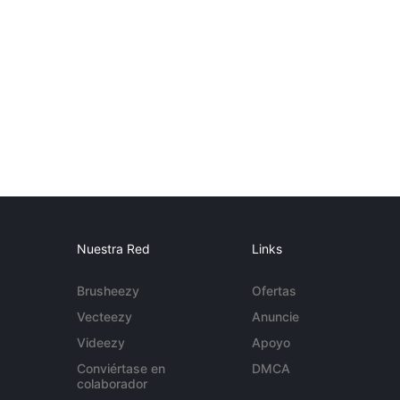
Nuestra Red
Links
Brusheezy
Ofertas
Vecteezy
Anuncie
Videezy
Apoyo
Conviértase en
DMCA
colaborador