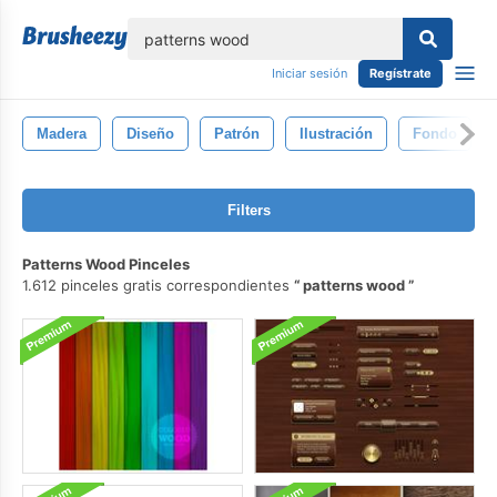
lose
Iniciar sesión
Regístrate
Madera
Diseño
Patrón
Ilustración
Fondo
Filters
Patterns Wood Pinceles
1.612 pinceles gratis correspondientes
patterns wood