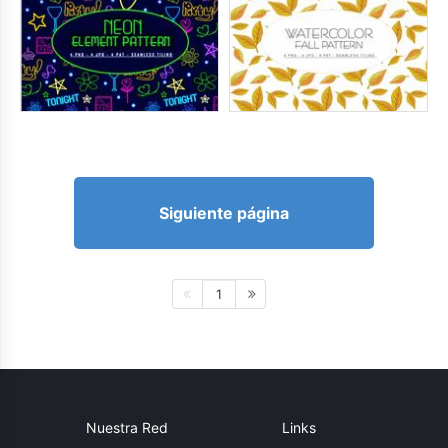
Siguiente página
1
Nuestra Red
Links