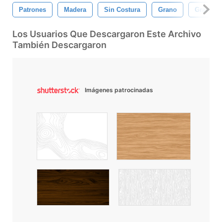
Patrones
Madera
Sin Costura
Grano
Grano D
Los Usuarios Que Descargaron Este Archivo
También Descargaron
Imágenes patrocinadas