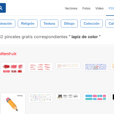
Vectores
Fotos
Vídeo
PS
stración
Religión
Textura
Dibujo
Colección
Ca
2 pinceles gratis correspondientes
lapiz de color