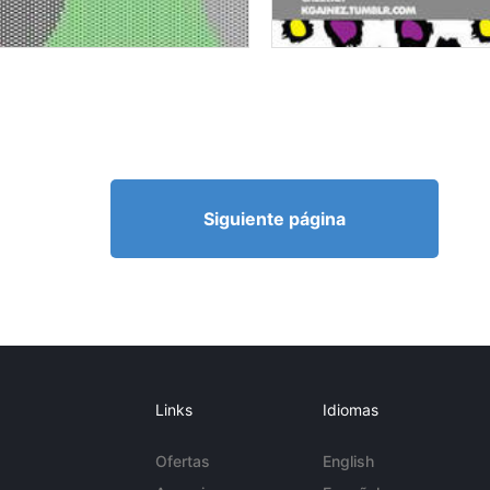
Siguiente página
Links
Idiomas
Ofertas
English