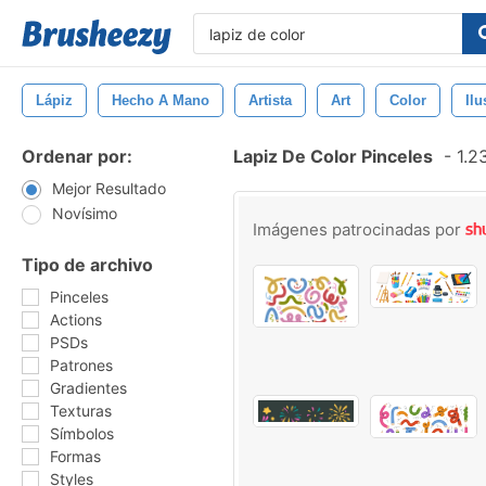
Lápiz
Hecho A Mano
Artista
Art
Color
Ilu
Ordenar por:
Lapiz De Color Pinceles
-
1.23
Mejor Resultado
Novísimo
Imágenes patrocinadas por
Tipo de archivo
Pinceles
Actions
PSDs
Patrones
Gradientes
Texturas
Símbolos
Formas
Styles