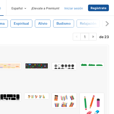
Regístrate
D
Español
¡Elevate a Premium!
Iniciar sesión
lma
Espiritual
Alivio
Budismo
Relajación
Obra
de 23
1