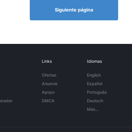
Siguiente página
Links
Idiomas
Ofertas
English
Anuncie
Español
Apoyo
Português
orador
DMCA
Deutsch
Más...