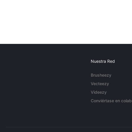
Nuestra Red
Brusheezy
Vecteezy
Videezy
Conviértase en colab