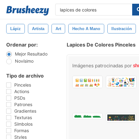
Lápiz
Artista
Art
Hecho A Mano
Ilustración
Ordenar por:
Lapices De Colores Pinceles
Mejor Resultado
Novísimo
Imágenes patrocinadas por
Tipo de archivo
Pinceles
Actions
PSDs
Patrones
Gradientes
Texturas
Símbolos
Formas
Styles