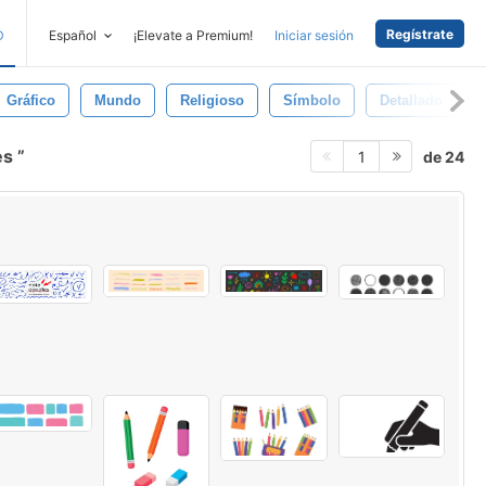
Regístrate
D
Español
¡Elevate a Premium!
Iniciar sesión
Gráfico
Mundo
Religioso
Símbolo
Detallado
es
de 24
1