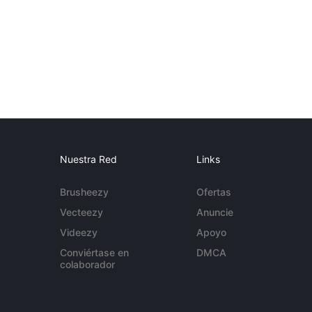
Nuestra Red
Links
Brusheezy
Ofertas
Vecteezy
Anuncie
Videezy
Apoyo
Conviértase en
DMCA
colaborador