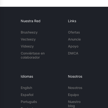
Nuestra Red
Links
Brusheezy
Ofertas
Vecteezy
Anuncie
Videezy
Apoyo
Conviértase en
DMCA
colaborador
Idiomas
Nosotros
English
Nosotros
Español
Equipo
Português
Nuestro
blog