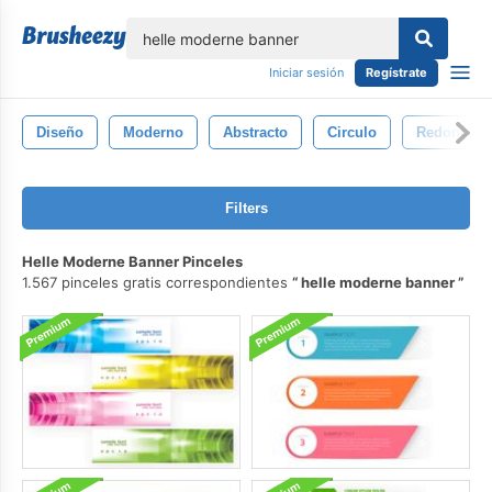
lose
Iniciar sesión
Regístrate
Diseño
Moderno
Abstracto
Circulo
Redondo
Filters
Helle Moderne Banner Pinceles
1.567 pinceles gratis correspondientes
helle moderne banner