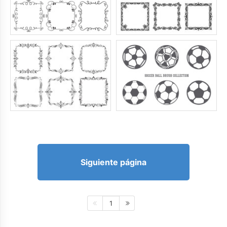
Siguiente página
1