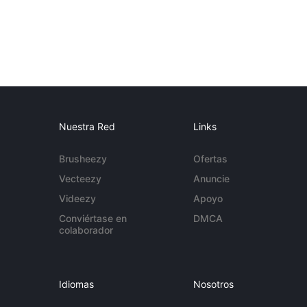
Nuestra Red
Links
Brusheezy
Ofertas
Vecteezy
Anuncie
Videezy
Apoyo
Conviértase en
DMCA
colaborador
Idiomas
Nosotros