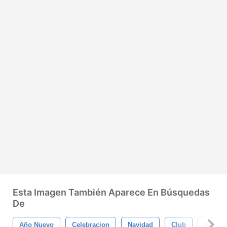
Esta Imagen También Aparece En Búsquedas
De
Año Nuevo
Celebracion
Navidad
Club
Visper