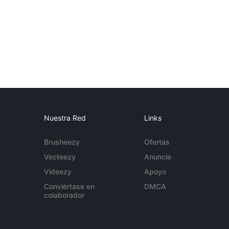
Nuestra Red
Links
Brusheezy
Ofertas
Vecteezy
Anuncie
Videezy
Apoyo
Conviértase en
DMCA
colaborador