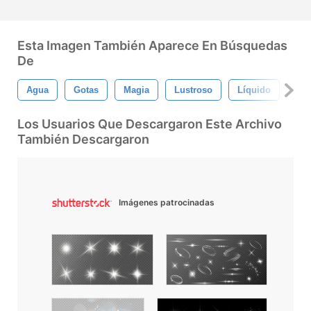
Esta Imagen También Aparece En Búsquedas
De
Agua
Gotas
Magia
Lustroso
Líquido
Est
Los Usuarios Que Descargaron Este Archivo
También Descargaron
Imágenes patrocinadas