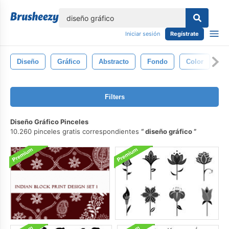
lose
Iniciar sesión
Regístrate
Diseño
Gráfico
Abstracto
Fondo
Color
Tr
Filters
Diseño Gráfico Pinceles
10.260 pinceles gratis correspondientes
diseño gráfico