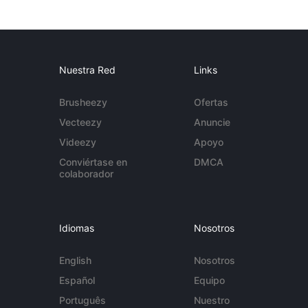
Nuestra Red
Links
Brusheezy
Ofertas
Vecteezy
Anuncie
Videezy
Apoyo
Conviértase en
DMCA
colaborador
Idiomas
Nosotros
English
Nosotros
Español
Equipo
Português
Nuestro