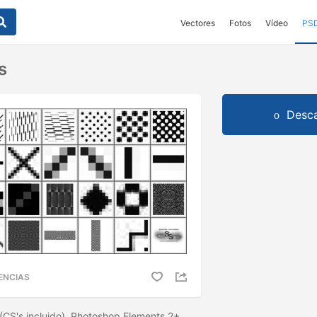
Vectores
Fotos
Vídeo
PS
s
Desca
ENCIAS
(CS's incluido), Photoshop Elements 2+,