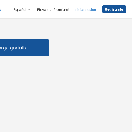
Regístrate
D
Español
¡Elevate a Premium!
Iniciar sesión
rga gratuita