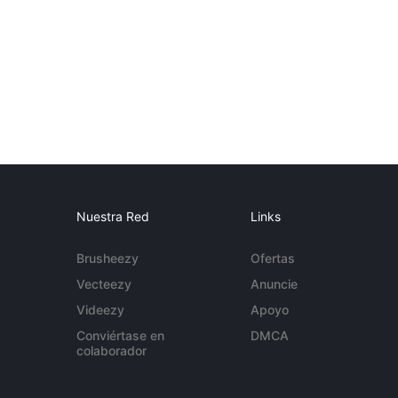
Nuestra Red
Links
Brusheezy
Ofertas
Vecteezy
Anuncie
Videezy
Apoyo
Conviértase en
DMCA
colaborador