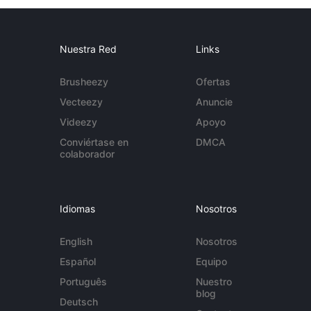
Nuestra Red
Links
Brusheezy
Ofertas
Vecteezy
Anuncie
Videezy
Apoyo
Conviértase en
DMCA
colaborador
Idiomas
Nosotros
English
Nosotros
Español
Equipo
Português
Nuestro
blog
Deutsch