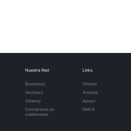
Nuestra Red
Links
Brusheezy
Ofertas
Vecteezy
Anuncie
Videezy
Apoyo
Conviértase en
DMCA
colaborador