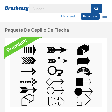
Iniciar sesión
Regístrate
Paquete De Cepillo De Flecha