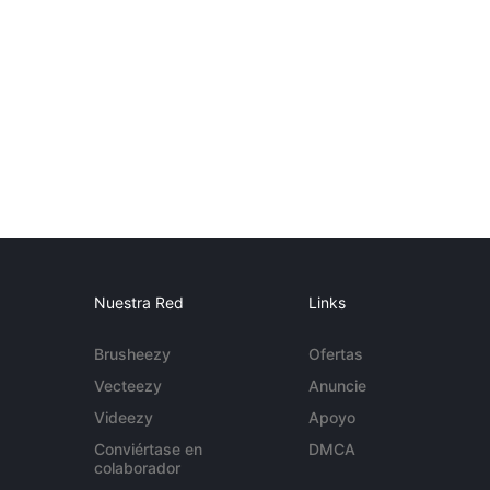
Nuestra Red
Links
Brusheezy
Ofertas
Vecteezy
Anuncie
Videezy
Apoyo
Conviértase en
DMCA
colaborador