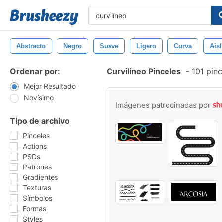
Abstracto
Negro
Suave
Ligero
Curva
Ais
Ordenar por:
Curvilíneo Pinceles
-
101 pinc
Mejor Resultado
Novísimo
Imágenes patrocinadas por
Tipo de archivo
Pinceles
Actions
PSDs
Patrones
Gradientes
Texturas
Símbolos
Formas
Styles