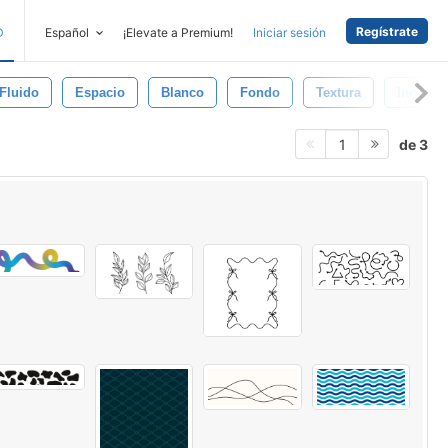
Regístrate
D
Español
¡Elevate a Premium!
Iniciar sesión
Fluido
Espacio
Blanco
Fondo
Textura
Inciens
de 3
1