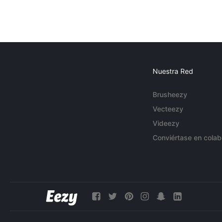
Nuestra Red
Brusheezy
Vecteezy
Videezy
Conviértase en colab