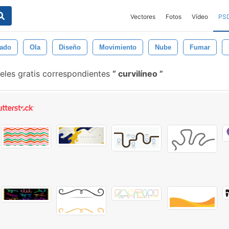
Vectores
Fotos
Vídeo
PS
lado
Ola
Diseño
Movimiento
Nube
Fumar
eles gratis correspondientes
curvilíneo