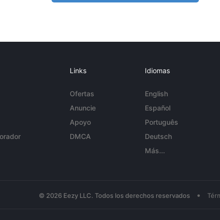
Links
Idiomas
Ofertas
English
Anuncie
Español
Apoyo
Português
orador
DMCA
Deutsch
Más...
•
© 2026 Eezy LLC. Todos los derechos reservados
Tér