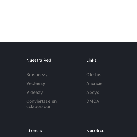
Nuestra Red
Links
Brusheezy
Ofertas
Vecteezy
Anuncie
Videezy
Apoyo
Conviértase en
DMCA
colaborador
Idiomas
Nosotros