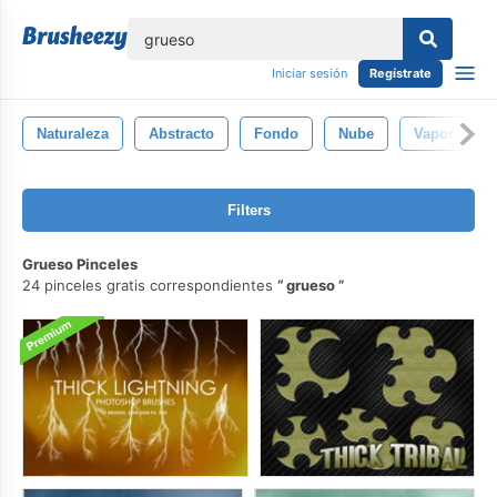
lose
Iniciar sesión
Regístrate
Naturaleza
Abstracto
Fondo
Nube
Vapor
Filters
Grueso Pinceles
24 pinceles gratis correspondientes
grueso