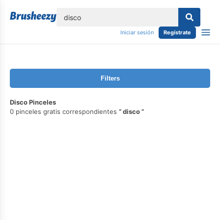
lose
Iniciar sesión
Regístrate
Filters
Disco Pinceles
0 pinceles gratis correspondientes
disco