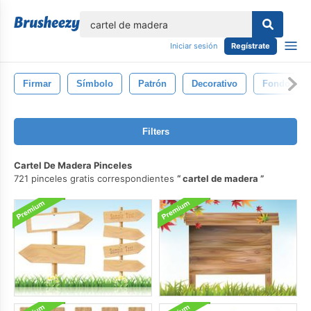
lose
Iniciar sesión
Regístrate
Firmar
Símbolo
Patrón
Decorativo
Fondo
Filters
Cartel De Madera Pinceles
721 pinceles gratis correspondientes
cartel de madera