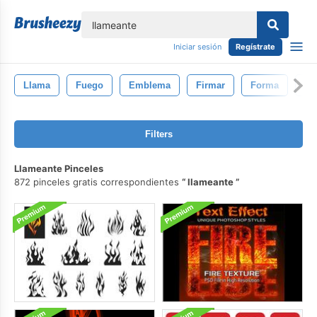
lose
Iniciar sesión
Regístrate
Llama
Fuego
Emblema
Firmar
Forma
Co
Filters
Llameante Pinceles
872 pinceles gratis correspondientes
llameante