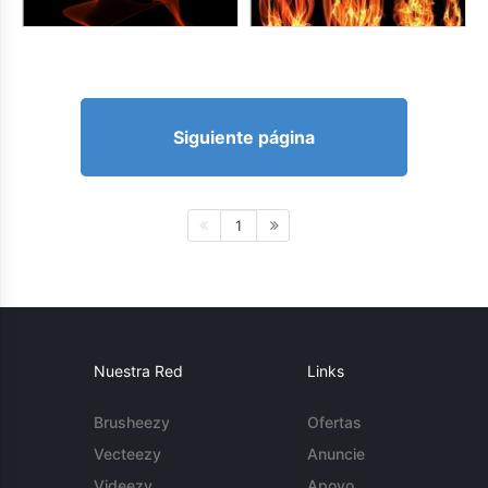
Siguiente página
1
Nuestra Red
Links
Brusheezy
Ofertas
Vecteezy
Anuncie
Videezy
Apoyo