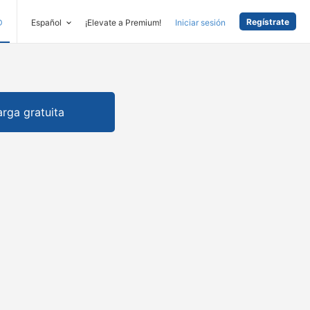
Regístrate
D
Español
¡Elevate a Premium!
Iniciar sesión
rga gratuita