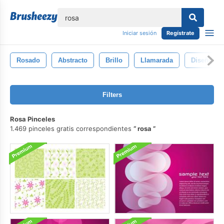
lose
Iniciar sesión
Regístrate
Rosado
Abstracto
Brillo
Llamarada
Diseño
Filters
Rosa Pinceles
1.469 pinceles gratis correspondientes
rosa