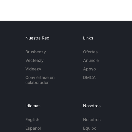
Nuestra Red
Links
Brusheezy
Ofertas
Vecteezy
Anuncie
Videezy
Apoyo
Conviértase en
DMCA
colaborador
Idiomas
Nosotros
English
Nosotros
Español
Equipo