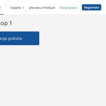
Regístrate
D
Español
¡Elevate a Premium!
Iniciar sesión
hop 1
rga gratuita