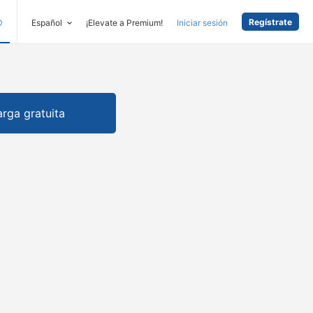
Regístrate
D
Español
¡Elevate a Premium!
Iniciar sesión
rga gratuita