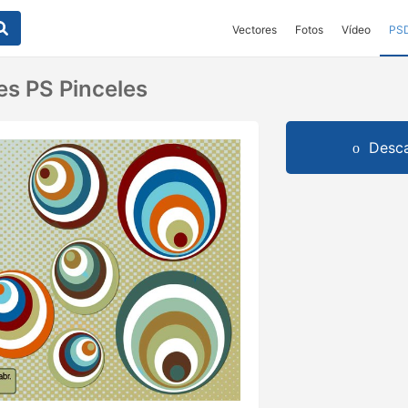
Vectores
Fotos
Vídeo
PS
es PS Pinceles
Desca