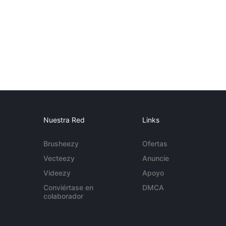
Nuestra Red
Links
Brusheezy
Ofertas
Vecteezy
Anuncie
Videezy
Apoyo
Conviértase en
DMCA
colaborador