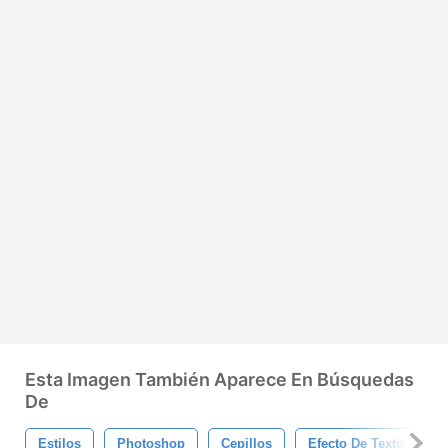
Esta Imagen También Aparece En Búsquedas
De
Estilos
Photoshop
Cepillos
Efecto De Texto
V