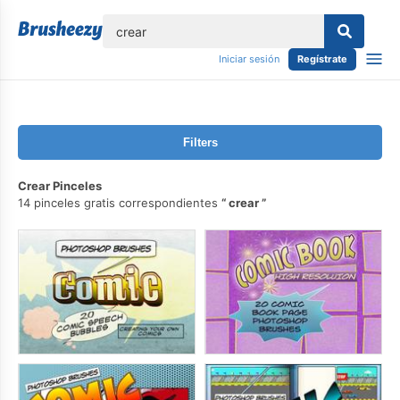
lose
Iniciar sesión
Regístrate
Filters
Crear Pinceles
14 pinceles gratis correspondientes
crear