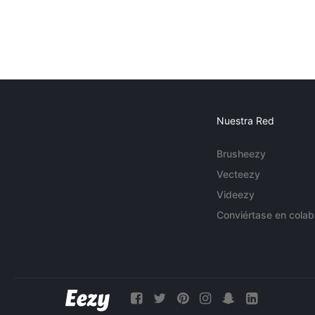
Nuestra Red
Brusheezy
Vecteezy
Videezy
Conviértase en colab