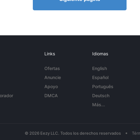
Links
Idiomas
Ofertas
English
Anuncie
Español
Apoyo
Português
orador
DMCA
Deutsch
Más...
•
© 2026 Eezy LLC. Todos los derechos reservados
Tér