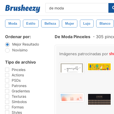
Moda
Estilo
Belleza
Mujer
Lujo
Blanco
Ordenar por:
De Moda Pinceles
-
305 pince
Mejor Resultado
Novísimo
Imágenes patrocinadas por
Tipo de archivo
Pinceles
Actions
PSDs
Patrones
Gradientes
Texturas
Símbolos
Formas
Styles