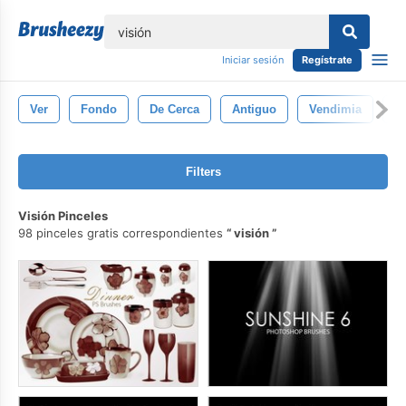
lose
Iniciar sesión
Regístrate
Ver
Fondo
De Cerca
Antiguo
Vendimia
Su
Filters
Visión Pinceles
98 pinceles gratis correspondientes
visión