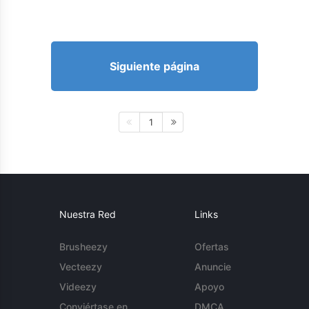
Siguiente página
1
Nuestra Red
Links
Brusheezy
Ofertas
Vecteezy
Anuncie
Videezy
Apoyo
Conviértase en
DMCA