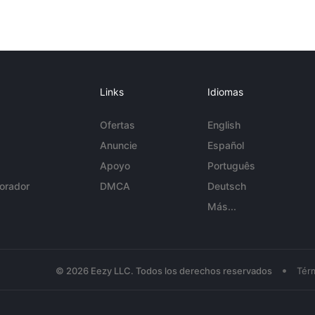
Links
Idiomas
Ofertas
English
Anuncie
Español
Apoyo
Português
orador
DMCA
Deutsch
Más...
•
© 2026 Eezy LLC. Todos los derechos reservados
Tér