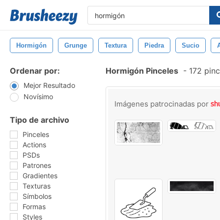
Hormigón
Grunge
Textura
Piedra
Sucio
Ordenar por:
Hormigón Pinceles
-
172 pinc
Mejor Resultado
Novísimo
Imágenes patrocinadas por
Tipo de archivo
Pinceles
Actions
PSDs
Patrones
Gradientes
Texturas
Símbolos
Formas
Styles