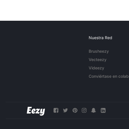
Nuestra Red
Brusheezy
Vecteezy
Videezy
Conviértase en colab