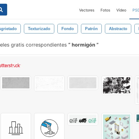
Vectores
Fotos
Vídeo
PS
Agrietado
Texturizado
Fondo
Patrón
Abstracto
eles gratis correspondientes
hormigón