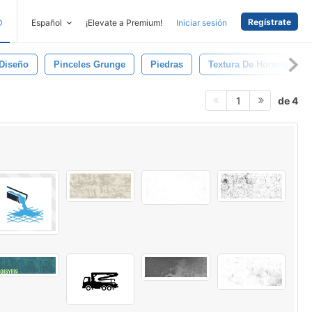
Regístrate
D
Español
¡Elevate a Premium!
Iniciar sesión
Diseño
Pinceles Grunge
Piedras
Textura De Hormigón
de 4
1