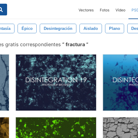
Vectores
Fotos
Vídeo
PS
ntasía
Épico
Desintegración
Aislado
Plano
Des
es gratis correspondientes
fractura