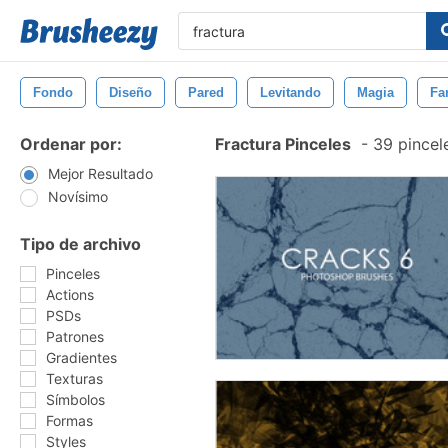
Fondo
Diseño
Pared
Levitando
Magia
Fa
Ordenar por:
Fractura Pinceles
-
39 pincel
Mejor Resultado
Novísimo
Tipo de archivo
Pinceles
Actions
PSDs
Patrones
Gradientes
Texturas
Símbolos
Formas
Styles